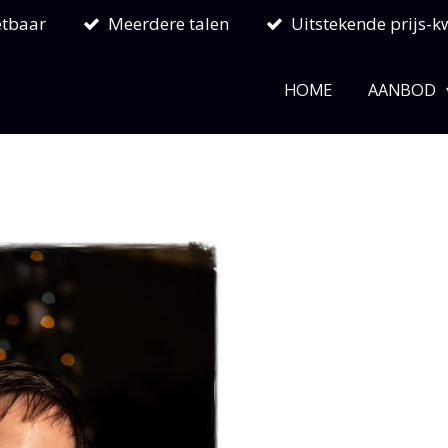
etbaar
Meerdere talen
Uitstekende prijs-kw
HOME
AANBOD